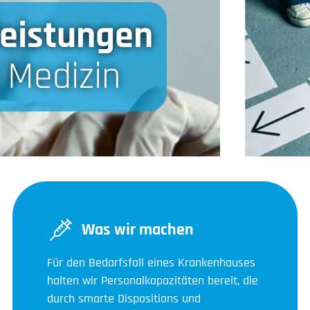
leistungen
n Medizin
Was wir machen
Für den Bedarfsfall eines Krankenhauses
halten wir Personalkapazitäten bereit, die
durch smarte Dispositions und