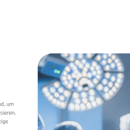
nd, um
isieren,
tige